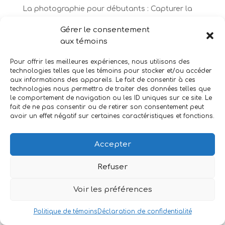
La photographie pour débutants : Capturer la
magie de Noël à travers les décorations
Gérer le consentement
aux témoins
Recent Comments
Pour offrir les meilleures expériences, nous utilisons des
Aucun commentaire à afficher.
technologies telles que les témoins pour stocker et/ou accéder
aux informations des appareils. Le fait de consentir à ces
technologies nous permettra de traiter des données telles que
le comportement de navigation ou les ID uniques sur ce site. Le
fait de ne pas consentir ou de retirer son consentement peut
avoir un effet négatif sur certaines caractéristiques et fonctions.
Accepter
Copyright: Jonathan L’Heureux
Refuser
Voir les préférences
Politique de témoins
Déclaration de confidentialité