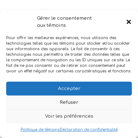
Gala du Club de Boxe le Cogneur du 27
Gérer le consentement
septembre
aux témoins
Pour offrir les meilleures expériences, nous utilisons des
Kings vs Bruins 3 octobre
technologies telles que les témoins pour stocker et/ou accéder
aux informations des appareils. Le fait de consentir à ces
technologies nous permettra de traiter des données telles que
le comportement de navigation ou les ID uniques sur ce site. Le
Match d’ouverture du National de Québec le 5
fait de ne pas consentir ou de retirer son consentement peut
avoir un effet négatif sur certaines caractéristiques et fonctions.
octobre
Accepter
Le 13 octobre, j’ai immortalisé cette superbe shot
Refuser
de Tristan Côté-Cazenave
Voir les préférences
Le 18 octobre: Soirée pour l’entreprise Jean-
Politique de témoins
Déclaration de confidentialité
Maurice Vézina