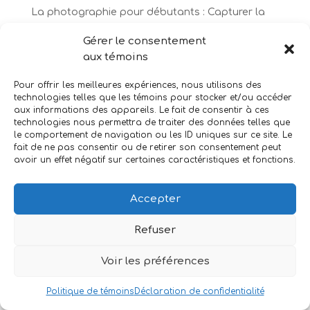
La photographie pour débutants : Capturer la
magie de Noël à travers les décorations
Gérer le consentement
aux témoins
Recent Comments
Pour offrir les meilleures expériences, nous utilisons des
Aucun commentaire à afficher.
technologies telles que les témoins pour stocker et/ou accéder
aux informations des appareils. Le fait de consentir à ces
technologies nous permettra de traiter des données telles que
le comportement de navigation ou les ID uniques sur ce site. Le
fait de ne pas consentir ou de retirer son consentement peut
avoir un effet négatif sur certaines caractéristiques et fonctions.
Accepter
Copyright: Jonathan L’Heureux
Refuser
Voir les préférences
Politique de témoins
Déclaration de confidentialité