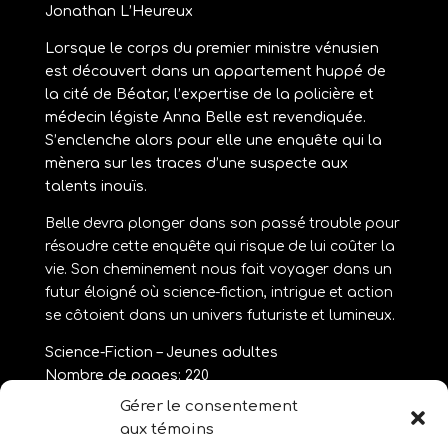
Jonathan L’Heureux
Lorsque le corps du premier ministre vénusien
est découvert dans un appartement huppé de
la cité de Béatar, l’expertise de la policière et
médecin légiste Anna Belle est revendiquée.
S’enclenche alors pour elle une enquête qui la
mènera sur les traces d’une suspecte aux
talents inouïs.
Belle devra plonger dans son passé trouble pour
résoudre cette enquête qui risque de lui coûter la
vie.
Son cheminement nous fait voyager dans un
futur éloigné où science-fiction, intrigue et action
se côtoient dans un univers futuriste et lumineux.
Science-Fiction – Jeunes adultes
Nombre de pages: 220
Format: 12.98 x 19.98 cm
Gérer le consentement
aux témoins
Disponible sur commande spéciale par courriel :