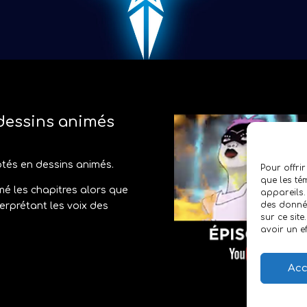
dessins animés
ptés en dessins animés.
Pour offrir
que les té
mé les chapitres alors que
appareils.
des donnée
terprétant les voix des
sur ce sit
avoir un ef
Acc