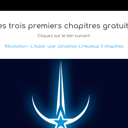
les trois premiers chapitres gratui
Cliquez sur le lien suivant:
Révolution – L’Aube – par Jonathan L’Heureux 3 chapitres